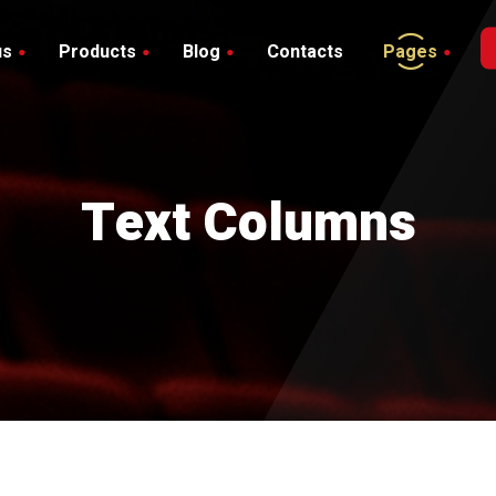
us
Products
Blog
Contacts
Pages
Blog with Sidebar
hop
debar
Blog without Sidebar
art
Text Columns
heckout
y account