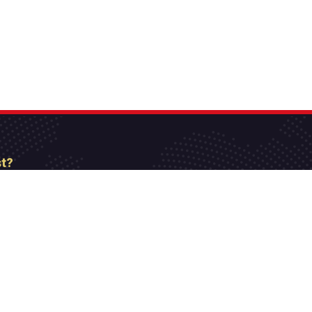
st?
etter
[mc4wp_form id=”806″]