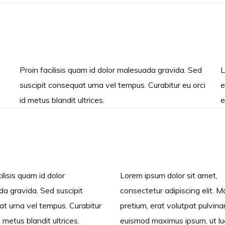
Proin facilisis quam id dolor malesuada gravida. Sed
L
suscipit consequat urna vel tempus. Curabitur eu orci
e
id metus blandit ultrices.
e
ilisis quam id dolor
Lorem ipsum dolor sit amet,
a gravida. Sed suscipit
consectetur adipiscing elit. M
t urna vel tempus. Curabitur
pretium, erat volutpat pulvinar
d metus blandit ultrices.
euismod maximus ipsum, ut lu