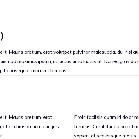
)
lit. Mauris pretium, erat volutpat pulvinar malesuada, dui nisi au
euismod maximus ipsum, ut luctus urna luctus ut. Donec gravida iac
ipit consequat urna vel tempus.
lit. Mauris pretium, erat
Proin facilisis quam id dolor
 eget accumsan arcu dui quis
tempus. Curabitur eu orci id m
r.
sapien, at scelerisque metus.