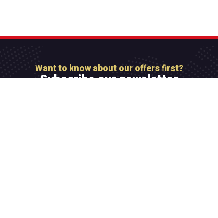
Want to know about our offers first?
Subscribe our newsletter
[mc4wp_form id=”806″]
Integer maximus accumsan nunc, sit amet tempor