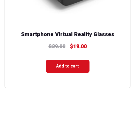
Smartphone Virtual Reality Glasses
$
29.00
$
19.00
Original
Current
price
price
was:
is:
Add to cart
$29.00.
$19.00.