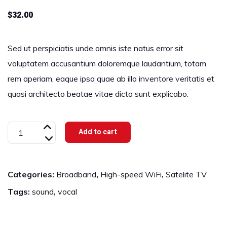
$
32.00
Sed ut perspiciatis unde omnis iste natus error sit
voluptatem accusantium doloremque laudantium, totam
rem aperiam, eaque ipsa quae ab illo inventore veritatis et
quasi architecto beatae vitae dicta sunt explicabo.
Top
Add to cart
TV
box
Categories:
Broadband
,
High-speed WiFi
,
Satelite TV
with
Remote
Tags:
sound
,
vocal
Control
quantity