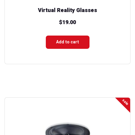
Virtual Reality Glasses
$
19.00
Add to cart
sale